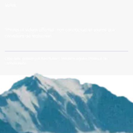
Voiles
*Photos et vidéos offertes : non contractuel et soumis aux
conditions de réalisation.
Créé avec passion par
Pure illusion
|
Mentions légales
|
Politique de
confidentialité