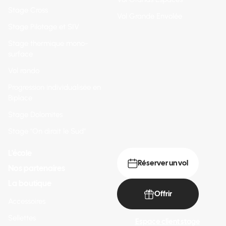
Stage Cross
Vol Grande Envolée
Stage Pilotage et SIV
Stage thermique mono-
surface
Vol rando
Progression individualisée en
Biplace
Stage Dolomites
Stage "On dirait le Sud"
L'école
Réserver un vol
Nos partenaires
La boutique
Offrir
Accessoires
Sellettes
Espace client stage