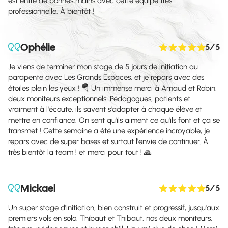
est entre de bonnes mains avec cette équipe très
professionnelle. À bientôt !
Ophélie
5
/ 5
Je viens de terminer mon stage de 5 jours de initiation au
parapente avec Les Grands Espaces, et je repars avec des
étoiles plein les yeux ! 🪂 Un immense merci à Arnaud et Robin,
deux moniteurs exceptionnels. Pédagogues, patients et
vraiment à l'écoute, ils savent s'adapter à chaque élève et
mettre en confiance. On sent qu'ils aiment ce qu'ils font et ça se
transmet ! Cette semaine a été une expérience incroyable, je
repars avec de super bases et surtout l'envie de continuer. À
très bientôt la team ! et merci pour tout ! 🙏
Mickael
5
/ 5
Un super stage d'initiation, bien construit et progressif, jusqu'aux
premiers vols en solo. Thibaut et Thibaut, nos deux moniteurs,