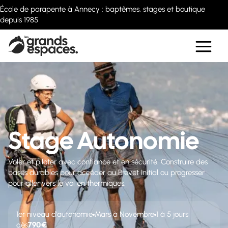
École de parapente à Annecy : baptêmes, stages et boutique
depuis 1985
Stage Autonomie
Voler et piloter avec confiance et en sécurité. Construire des
bases durables pour accéder au Brevet Initial ou progresser
pour aller vers le vol en thermiques.
1er niveau d'autonomie
Mars à Novembre
1 à 5 jours
790 €
dès