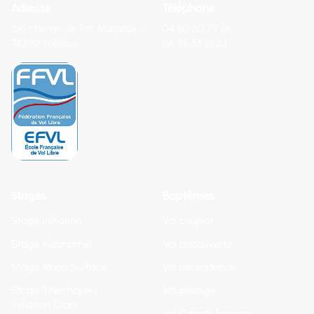
Adresse
Téléphone
150 chemin de Pré Monteux -
04 50 60 79 06
74290 Talloires
06 95 55 51 23
Stages
Baptêmes
Stage Initiation
Vol Loupiot
Stage Autonomie
Vol découverte
Stage Mono Surface
Vol ascendance
Stage Thermique /
Vol prestige
Initiation Cross
Vol Grands Espaces