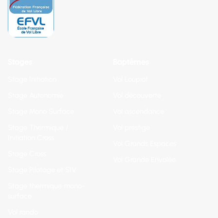
Stages
Baptêmes
Stage Initiation
Vol Loupiot
Stage Autonomie
Vol découverte
Stage Mono Surface
Vol ascendance
Stage Thermique /
Vol prestige
Initiation Cross
Vol Grands Espaces
Stage Cross
Vol Grande Envolée
Stage Pilotage et SIV
Stage thermique mono-
surface
Vol rando