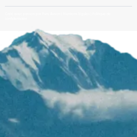
Créé avec passion par
Pure illusion
|
Mentions légales
|
Politique de
confidentialité