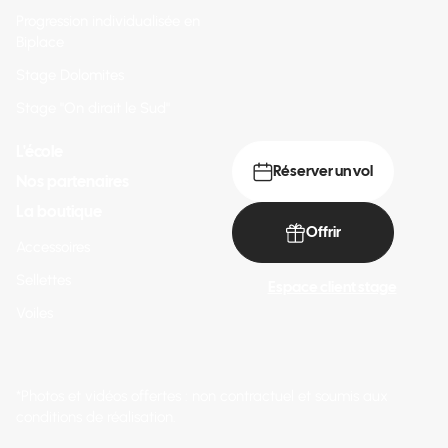
Progression individualisée en
Biplace
Stage Dolomites
Stage "On dirait le Sud"
L'école
Réserver un vol
Nos partenaires
La boutique
Offrir
Accessoires
Sellettes
Espace client stage
Voiles
*Photos et vidéos offertes : non contractuel et soumis aux
conditions de réalisation.