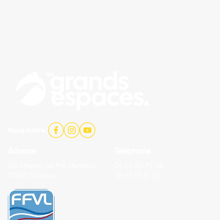
Nous suivre :
Adresse
Téléphone
150 chemin de Pré Monteux -
04 50 60 79 06
74290 Talloires
06 95 55 51 23