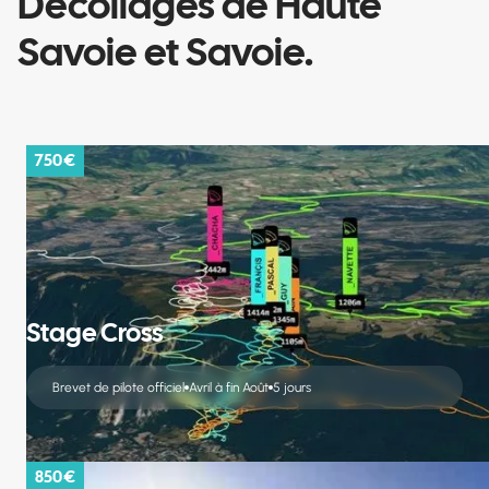
Décollages de Haute
Savoie et Savoie.
750 €
Stage Cross
Brevet de pilote officiel
Avril à fin Août
5 jours
850 €