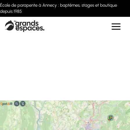
École de parapente à Annecy : baptêmes, stages et boutique
depuis 1985
Décollages de
Haute Savoie et
Savoie